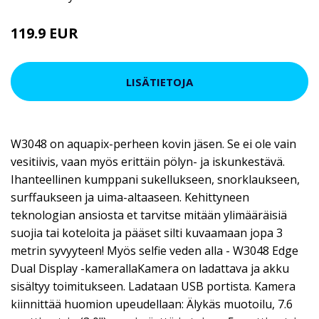
119.9 EUR
LISÄTIETOJA
W3048 on aquapix-perheen kovin jäsen. Se ei ole vain
vesitiivis, vaan myös erittäin pölyn- ja iskunkestävä.
Ihanteellinen kumppani sukellukseen, snorklaukseen,
surffaukseen ja uima-altaaseen. Kehittyneen
teknologian ansiosta et tarvitse mitään ylimääräisiä
suojia tai koteloita ja pääset silti kuvaamaan jopa 3
metrin syvyyteen! Myös selfie veden alla - W3048 Edge
Dual Display -kamerallaKamera on ladattava ja akku
sisältyy toimitukseen. Ladataan USB portista. Kamera
kiinnittää huomion upeudellaan: Älykäs muotoilu, 7.6