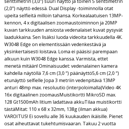
senttimetrin (3,0") suuri näyttö ja toinen 5 senttimetrin
(2,0") näyttö edessä. Dual Display -toiminnolla otat
upeita selfieitä milloin tahansa. Korkealaatuisen 13MP-
kennon, 4 x digitaalisen zoomaustoiminnon ja 20MP
kuvan tarkkuuden ansiosta vedenalaiset kuvat pysyvät
laadukkaina. Sen lisäksi luoda videoita tarkkuudella 4K.
W3048 Edge on elementissään vedenkestävä ja
yksinkertaisesti loistava. Loma ei pääsisi parempaan
alkuun kuin W3048 Edge kanssa. Varmista, ettet
menetä mitään! Ominaisuudet: vedenalainen kamera
kahdella näytöllä 7,6 cm (3,0 “) päänäyttö5,6 cm (2,0 “)
etunäyttö selfielle Jopa 3 metriin vedenpitävä 13MP
anturi 48mp max. resoluutio (interpoloimalla)Video 4K
16x digitaalinen zoomausMuistikortti MikroSD max.
128 Gt1500mAh litium ladattava akkuTilaa muistikortti
tästäMitat: 110 x 68 x 32mm, 138g (ilman akkua)
VAROITUS! Ei sovellu alle 36 kuukauden ikäisille. Pienet
osat aiheuttavat tukehtumisvaaran. Takuu 2 vuotta