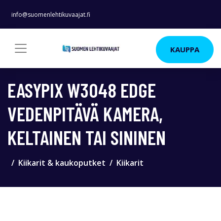
info@suomenlehtikuvaajat.fi
KAUPPA
EASYPIX W3048 EDGE
VEDENPITÄVÄ KAMERA,
KELTAINEN TAI SININEN
Kiikarit & kaukoputket
Kiikarit