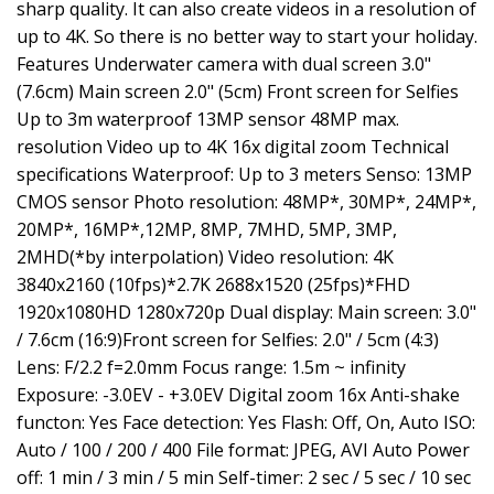
sharp quality. It can also create videos in a resolution of
up to 4K. So there is no better way to start your holiday.
Features Underwater camera with dual screen 3.0"
(7.6cm) Main screen 2.0" (5cm) Front screen for Selfies
Up to 3m waterproof 13MP sensor 48MP max.
resolution Video up to 4K 16x digital zoom Technical
specifications Waterproof: Up to 3 meters Senso: 13MP
CMOS sensor Photo resolution: 48MP*, 30MP*, 24MP*,
20MP*, 16MP*,12MP, 8MP, 7MHD, 5MP, 3MP,
2MHD(*by interpolation) Video resolution: 4K
3840x2160 (10fps)*2.7K 2688x1520 (25fps)*FHD
1920x1080HD 1280x720p Dual display: Main screen: 3.0"
/ 7.6cm (16:9)Front screen for Selfies: 2.0" / 5cm (4:3)
Lens: F/2.2 f=2.0mm Focus range: 1.5m ~ infinity
Exposure: -3.0EV - +3.0EV Digital zoom 16x Anti-shake
functon: Yes Face detection: Yes Flash: Off, On, Auto ISO:
Auto / 100 / 200 / 400 File format: JPEG, AVI Auto Power
off: 1 min / 3 min / 5 min Self-timer: 2 sec / 5 sec / 10 sec