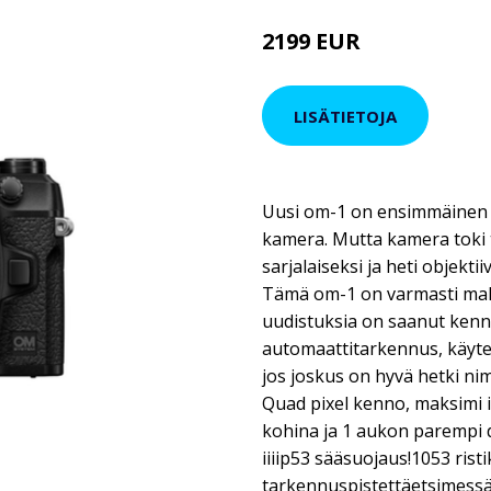
2199 EUR
LISÄTIETOJA
Uusi om-1 on ensimmäinen o
kamera. Mutta kamera toki 
sarjalaiseksi ja heti objekti
Tämä om-1 on varmasti mall
uudistuksia on saanut kenn
automaattitarkennus, käytet
jos joskus on hyvä hetki ni
Quad pixel kenno, maksimi
kohina ja 1 aukon parempi 
iiiip53 sääsuojaus!1053 rist
tarkennuspistettäetsimessä