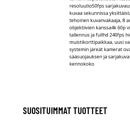
resoluutio50fps sarjakuvaus
kuvaa sekunnissa yksittäis
tehoinen kuvanvakaaja, 8 a
objektiivien kanssa4k 60p v
tallennus ja fullhd 240fps h
muistikorttipaikkaa, uusi 
systemin järeät kamerat ov
sääsuojauksen ja sarjakuv
kennokoko
SUOSITUIMMAT TUOTTEET