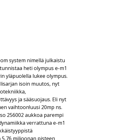
m system nimellä julkaistu
tunnistaa heti olympus e-m1
ivin yläpuolella lukee olympus.
isarjan isoin muutos, nyt
otekniikka,
tävyys ja sääsuojaus. Eli nyt
men vaihtoon!uusi 20mp ns.
 iso 256002 aukkoa parempi
dynamiikka verrattuna e-m1
ikkäistyyppistä
 5,76 miljoonan pisteen