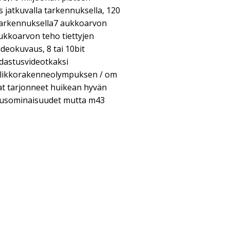
 jatkuvalla tarkennuksella, 120
tarkennuksella7 aukkoarvon
ukkoarvon teho tiettyjen
ideokuvaus, 8 tai 10bit
idastusvideotkaksi
valikkorakenneolympuksen / om
at tarjonneet huikean hyvän
ausominaisuudet mutta m43