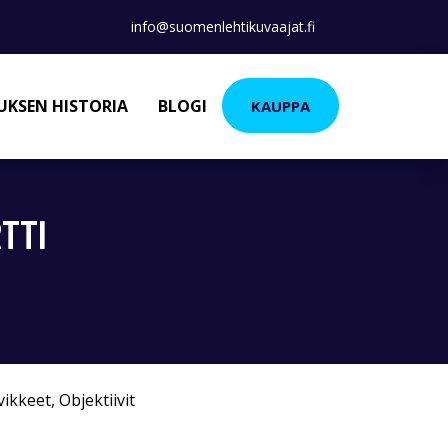
info@suomenlehtikuvaajat.fi
KSEN HISTORIA
BLOGI
KAUPPA
TTI
vikkeet
,
Objektiivit