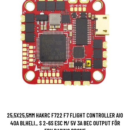
25,5X25,5MM HAKRC F722 F7 FLIGHT CONTROLLER AIO
40A BLHELI_ S 2-6S ESC M/ 5V 3A BEC OUTPUT FÖR