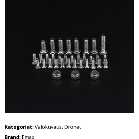
Kategoriat:
Valokuvaus
,
Dronet
Brand:
Emax