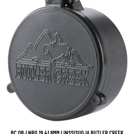
BC OBJ NRO 19 41,8MM LINSSISUOJA BUTLER CREEK