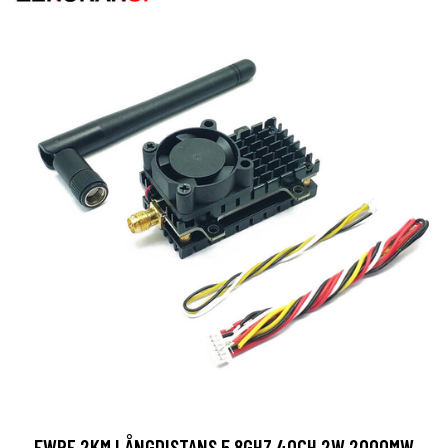
EWRF 2KM LÅNGDISTANS 5,8GHZ 40CH 2W 2000MW