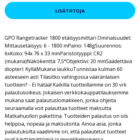
LISÄTIETOJA
GPO Rangetracker 1800 etäisyysmittari Ominaisuudet:
Mittausetäisyys: 6 - 1800 mPaino: 148gSuurennos:
6xKoko: 94x 76 x 33 mmParistotyyppi: CR2
(mukana)Näkökenttä: 7,5°Objektiivi: 20 mmSäädettävä
diopteri: KylläMukana laukkuTunnistaa kulman 60
asteeseen asti Tilasitko vahingossa vääränlaisen
tuotteen? - Ei hätää! Kaikilla tuotteillamme on 30 vrk
palautusoikeus. Jokaisen verkkokauppatilauksemme
mukana saat palautuslomakkeen, jonka ohjeita
seuraamalla voit palauttaa tuotteet maksutta
Matkahuollon pakettina. Tuotteiden palautus on siis
helppoa, nopeaa ja maksutonta. Ainoa asia, jonka
palautuksilta vaadimme on, että palautetut tuotteet
ovat käyttämättömiä ja myyntikelpoisessa