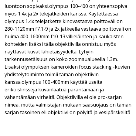
luontoon sopivaksi.olympus 100-400 on yhteensopiva
myös 1.4x ja 2x telejatkeiden kanssa. Käytettäessä
olympus 1.4x telejatkette kinovastaava polttoväli on
280-1120mm f7.1-9 ja 2x jatkeella vastaava polttoväli on
huima 400-1600mm f10-13.villieläinten ja kaukaisten
kohteiden lisäksi tällä objektiivilla onnistuu myös
näyttävät kuvat lähietäisyydeltä. Lyhyin
tarkennusetäisuus on koko zoomaualueella 1.3m.
Lisäksi olympuksen kameroiden focus stacking -kuvien
yhdistelytoiminto toimii tämän objektiivin
kanssa.olympus 100-400mm käyttää useita
erikoislinssejä kuvanlaatua parantamaan ja
vähentämään virheitä. Objektiivilla ei ole pro-sarjan
nimeä, mutta valmistajan mukaan sääsuojaus on tämän
sarjan tasoinen eli objektiivi on pölyltä ja vesipärskeiltä