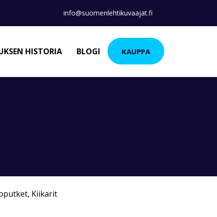
info@suomenlehtikuvaajat.fi
KSEN HISTORIA
BLOGI
KAUPPA
koputket
,
Kiikarit