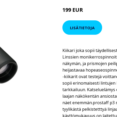
199 EUR
LISÄTIETOJA
Kiikari joka sopii täydellises
Linssien monikerrospinnoi
näkymän, ja prismojen peilip
heijastavaa hopeaseospinno
-kiikarit ovat testejä voitta
sopii erinomaisesti lintujen
tarkkailuun. Katseluelämys
laajan näkökentän ansiosta
näet enemmän.prostaff p3 m
tyylikästä pelkistetttyä linj
käyttömukavuus on laitettu e