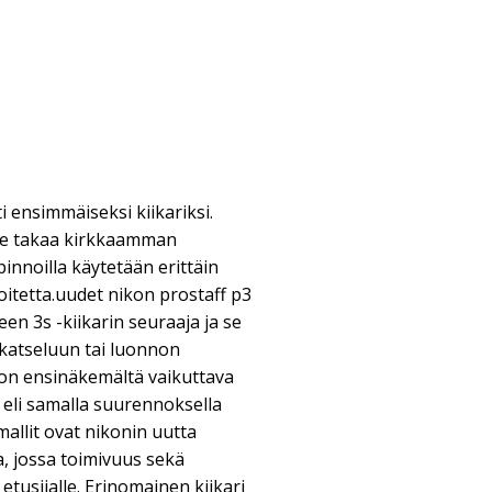
ti ensimmäiseksi kiikariksi.
te takaa kirkkaamman
innoilla käytetään erittäin
itetta.uudet nikon prostaff p3
neen 3s -kiikarin seuraaja ja se
 katseluun tai luonnon
 on ensinäkemältä vaikuttava
 eli samalla suurennoksella
allit ovat nikonin uutta
aa, jossa toimivuus sekä
tusijalle. Erinomainen kiikari