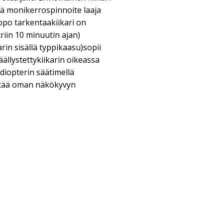
sä monikerrospinnoite laaja
po tarkentaakiikari on
triin 10 minuutin ajan)
in sisällä typpikaasu)sopii
äällystettykiikarin oikeassa
 diopterin säätimellä
ätää oman näkökyvyn