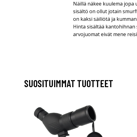
Näillä näkee kuulema jopa ufo
sisältö on ollut jotain smur
on kaksi säiliötä ja kummank
Hinta sisältää kantohihnan 
arvojuomat eivät mene reisil
SUOSITUIMMAT TUOTTEET