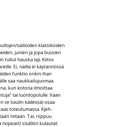
ullojen/säiliöiden klassikoiden
eiden, junien ja jopa bussien
tullut hauska laji. Kiitos
reille. Ei, näillä ei käytännössä
äiden funktio onkin ihan
sälle saa naukkailujuomaa.
ina, kun kotona ilmoittaa
uja” tai luontopolulle. Vaan
on se kaulin kädessä) osaa
 taas toteutumassa. Kjeh-
yhtään mitään. Tai, riippuu
a nopeasti sisällön kulautat.