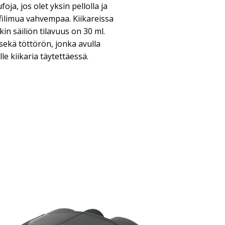
ja, jos olet yksin pellolla ja
ffilimua vahvempaa. Kiikareissa
in säiliön tilavuus on 30 ml.
sekä töttörön, jonka avulla
le kiikaria täytettäessä.