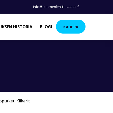
info@suomenlehtikuvaajat.fi
KSEN HISTORIA
BLOGI
KAUPPA
koputket
,
Kiikarit