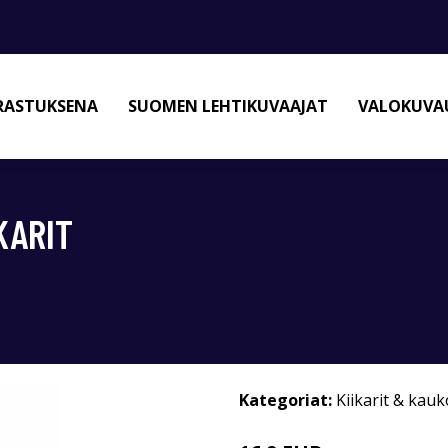
RASTUKSENA
SUOMEN LEHTIKUVAAJAT
VALOKUVAU
KARIT
Kategoriat:
Kiikarit & kau