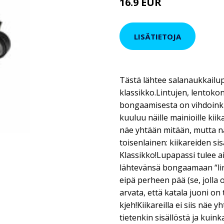
16.9 EUR
LISÄTIETOJA
Tästä lähtee salanaukkailup
klassikko.Lintujen, lentokon
bongaamisesta on vihdoinkin 
kuuluu näille mainioille kiika
näe yhtään mitään, mutta n
toisenlainen: kiikareiden si
Klassikko!Lupapassi tulee a
lähtevänsä bongaamaan “lint
eipä perheen pää (se, jolla 
arvata, että katala juoni on
kjeh!Kiikareilla ei siis näe 
tietenkin sisällöstä ja kuink