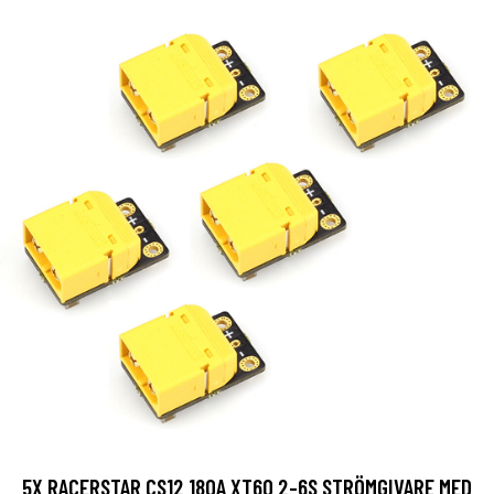
5X RACERSTAR CS12 180A XT60 2-6S STRÖMGIVARE MED