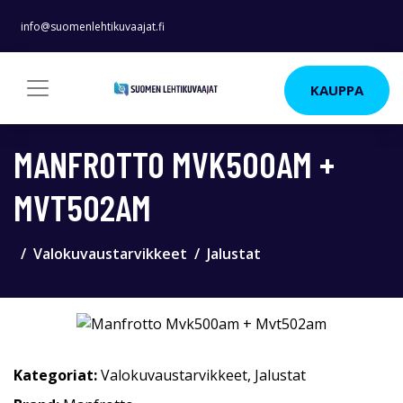
info@suomenlehtikuvaajat.fi
KAUPPA
MANFROTTO MVK500AM +
MVT502AM
Valokuvaustarvikkeet
Jalustat
Kategoriat:
Valokuvaustarvikkeet
,
Jalustat