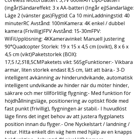
Coreless MotorBatteri: 3,7V 600MAH Lipo-batteri
(ingår)Sändareffekt: 3 x AA-batteri (Ingår ej)Sändarläge:
Läge 2 (vänster gas)Flygtid: Ca 10 minLaddningstid: 40
minuterRC Avstånd: 100mKamera: 4K enkel / dubbel
kamera (Frivillig)FPV Avstånd: 15-30mFPV:
WiFiUpplösning: 4KKameravinkel: Manuell justering
90°Quadcopter Storlek: 19 x 15 x 4,5 cm (ovikt), 8 x 6 x
4,5 cm (vikt)Paketstorlek (BOX):
17,5
12,5
18,5CMPaketets vikt: 565gFunktioner:- Vikbara
armar, liten storlek endast 8,5 cm, lätt att bära.- 3-D
intelligent avkänning av hinderundvikande, automatisk
intelligent undvikande av hinder när du möter hinder,
säkrare och mer tillförlitlig flygning;- Med funktion för
höjdhållningsläge, positionering av optiskt flöde med
fast punkt (frivillig), flygningen är stabil.- I huvudlöst
läge finns det inget behov av att justera flygplanets
position innan du flyger.- One Nyckelstart / landning /
retur. Hitta enkelt din väg hem med hjälp av en knapps