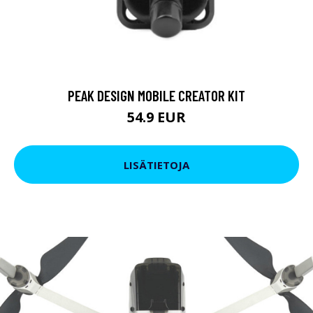
PEAK DESIGN MOBILE CREATOR KIT
54.9 EUR
LISÄTIETOJA