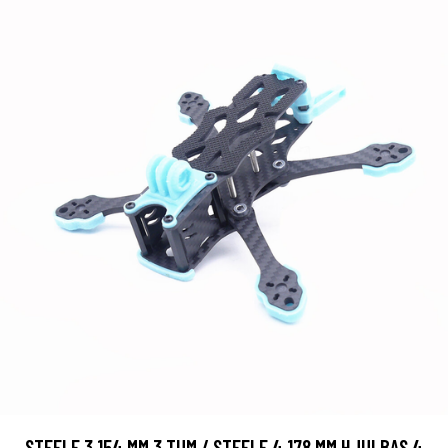
STEELE 3 154 MM 3 TUM / STEELE 4 178 MM HJULBAS 4