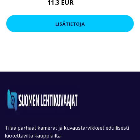
11.3 EUR
19.95 EUR
LISÄTIETOJA
Tilaa parhaat kamerat ja kuvaustarvikkeet edullisesti
luotettavilta kauppiailta!