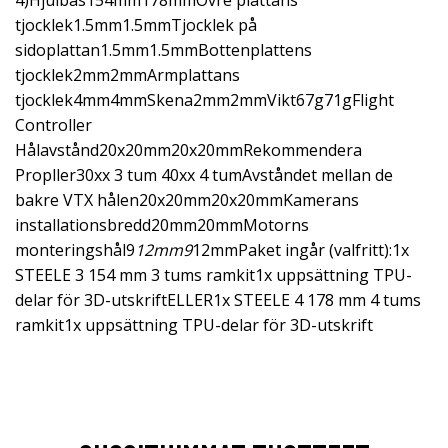
4)Hjulbas154mm178mmÖvre plattans
tjocklek1.5mm1.5mmTjocklek på
sidoplattan1.5mm1.5mmBottenplattens
tjocklek2mm2mmArmplattans
tjocklek4mm4mmSkena2mm2mmVikt67g71gFlight
Controller
Hålavstånd20x20mm20x20mmRekommendera
Propller30xx 3 tum 40xx 4 tumAvståndet mellan de
bakre VTX hålen20x20mm20x20mmKamerans
installationsbredd20mm20mmMotorns
monteringshål9
12mm9
12mmPaket ingår (valfritt):1x
STEELE 3 154 mm 3 tums ramkit1x uppsättning TPU-
delar för 3D-utskriftELLER1x STEELE 4 178 mm 4 tums
ramkit1x uppsättning TPU-delar för 3D-utskrift