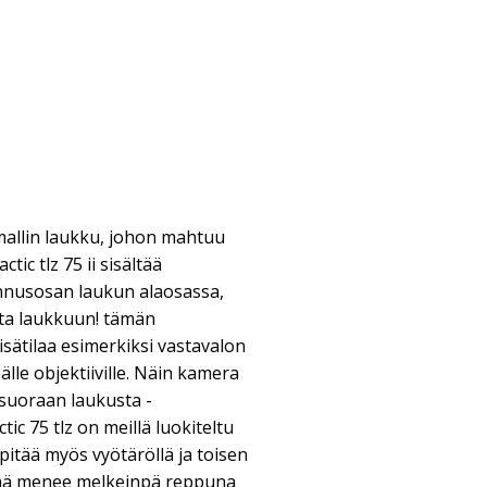
ymallin laukku, johon mahtuu
ctic tlz 75 ii sisältää
ennusosan laukun alaosassa,
tta laukkuun! tämän
isätilaa esimerkiksi vastavalon
lle objektiiville. Näin kamera
 suoraan laukusta -
ic 75 tlz on meillä luokiteltu
pitää myös vyötäröllä ja toisen
mä menee melkeinpä reppuna