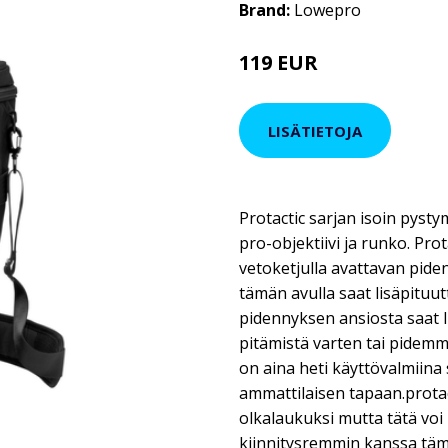
Brand:
Lowepro
119 EUR
LISÄTIETOJA
Protactic sarjan isoin pyst
pro-objektiivi ja runko. Prota
vetoketjulla avattavan pid
tämän avulla saat lisäpituu
pidennyksen ansiosta saat l
pitämistä varten tai pidemmä
on aina heti käyttövalmiina
ammattilaisen tapaan.protact
olkalaukuksi mutta tätä voi 
kiinnitysremmin kanssa tä