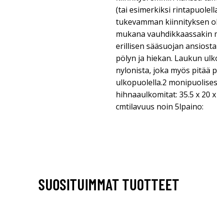
(tai esimerkiksi rintapuolell
tukevamman kiinnityksen o
mukana vauhdikkaassakin 
erillisen sääsuojan ansiost
pölyn ja hiekan. Laukun ulk
nylonista, joka myös pitää
ulkopuolella.2 monipuolises
hihnaaulkomitat: 35.5 x 20 x 
cmtilavuus noin 5lpaino:
SUOSITUIMMAT TUOTTEET