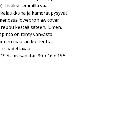
a). Lisäksi remmillä saa
lkalaukkuna ja kamerat pysyvät
menossa.lowepron aw cover
a reppu kestää sateen, lumen,
opinta on tehty vahvasta
 pienen määrän kosteutta
ti säädettävää
19.5 cmsisämitat: 30 x 16 x 15.5