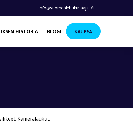
info@suomenlehtikuvaajat.fi
KSEN HISTORIA
BLOGI
KAUPPA
vikkeet
,
Kameralaukut
,