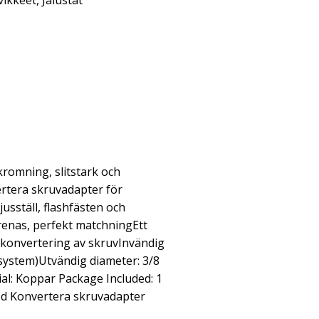
vikkeet
,
Jalustat
romning, slitstark och
vertera skruvadapter för
jusställ, flashfästen och
enas, perfekt matchningEtt
r konvertering av skruvInvändig
t system)Utvändig diameter: 3/8
ial: Koppar Package Included: 1
pod Konvertera skruvadapter