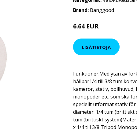
Kategoriat:
Valokuvaustar
Brand:
Banggood
6.64 EUR
8.54 EUR
LISÄTIETOJA
Funktioner:Med ytan av förk
hållbar1/4 till 3/8 tum kon
kameror, stativ, bollhuvud, l
monopoder etc. som ska för
speciellt utformat stativ fö
diameter: 1/4 tum (brittisk
tum (brittiskt system)Mater
x 1/4 till 3/8 Tripod Mono