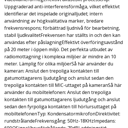
Uppgraderad anti-interferensförmåga, vilket effektivt
identifierar det inspelade originalljudet; intern
användning av högkvalitativa marker, bredare
frekvensrespons; förbättrad ljudnivå för bearbetning,
stabil ljudkvalitetFrekvensen har ställts in och den kan
användas efter påslagningEffektivt överföringsavstånd
på 20 meter i öppen miljö. Det perfekta utbudet av
radiomottagning i komplexa miljöer är mindre än 10
meter. Lämplig för olika miljöerSå här använder du
kameran: Anslut den trepoliga kontakten till
gatumottagarens ljudutgång och anslut sedan den
trepoliga kontakten till MIC-uttaget på kameranSå här
använder du mobiltelefonen: Anslut den trepoliga
kontakten till gatumottagarens ljudutgång och anslut
sedan den fyrpoliga kontakten till hörlursuttaget på
mobiltelefonenTyp: KondensatormikrofonDirektivitet:
rundstrålandeFrekvensgång: 50Hz-18KHzImpedans: