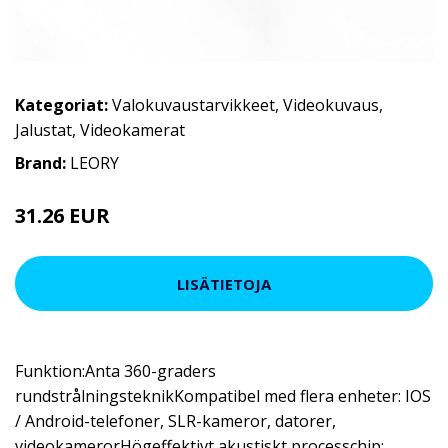
Kategoriat:
Valokuvaustarvikkeet
,
Videokuvaus
,
Jalustat
,
Videokamerat
Brand:
LEORY
31.26 EUR
LISÄTIETOJA
Funktion:Anta 360-graders
rundstrålningsteknikKompatibel med flera enheter: IOS
/ Android-telefoner, SLR-kameror, datorer,
videokamerorHögeffektivt akustiskt processchip: