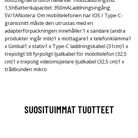
600ΩSignal/brusförhållande: 70dBLaddningstid:
1,5hBatterikapacitet: 350mALaddningsingång:
5V/1ANotera: Om mobiltelefonen har IOS / Type-C-
gränssnitt måste den utrustas med en
adapterförpackningen innehåller:1 x sändare (andra
produkter ingår inte)1 x mottagare1 x telefonklämma1
x Gimbal1 x stativ1 x Type-C laddningskabel (31cm)1 x
trepoligt till fyrpoligt ljudkabel för mobiltelefon (32,5
cm)1 x trepolig videoinspelare ljudkabel (32,5 cm)1 x
trådbunden mikro
SUOSITUIMMAT TUOTTEET