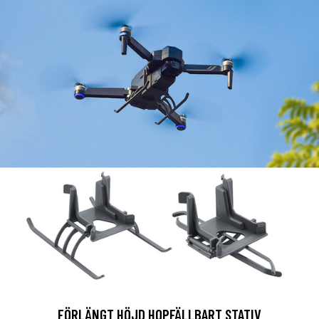
FÖRLÄNGT HÖJD HOPFÄLLBART STATIV