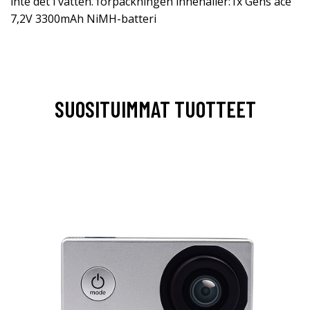
inte det i vatten. förpackningen innehåller:1x Gens ace
7,2V 3300mAh NiMH-batteri
SUOSITUIMMAT TUOTTEET