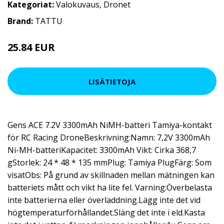
Kategoriat:
Valokuvaus
,
Dronet
Brand:
TATTU
25.84 EUR
LISÄTIETOJA
Gens ACE 7.2V 3300mAh NiMH-batteri Tamiya-kontakt
för RC Racing DroneBeskrivning:Namn: 7,2V 3300mAh
Ni-MH-batteriKapacitet: 3300mAh Vikt: Cirka 368,7
gStorlek: 24 * 48 * 135 mmPlug: Tamiya PlugFärg: Som
visatObs: På grund av skillnaden mellan mätningen kan
batteriets mått och vikt ha lite fel. Varning:Överbelasta
inte batterierna eller överladdning.Lägg inte det vid
högtemperaturförhållandet.Släng det inte i eld.Kasta