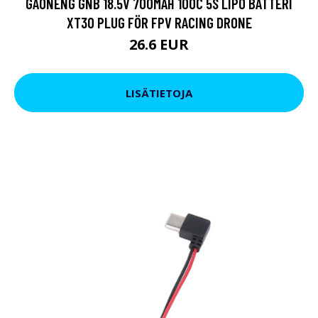
GAONENG GNB 18.5V 700MAH 100C 5S LIPO BATTERI
XT30 PLUG FÖR FPV RACING DRONE
26.6 EUR
LISÄTIETOJA