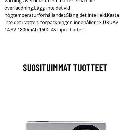
Varning:Överbelasta inte batterierna eller
överladdning.Lägg inte det vid
högtemperaturförhållandet.Släng det inte i eld.Kasta
inte det i vatten. förpackningen innehåller:1x URUAV
14,8V 1800mAh 160C 4S Lipo -batteri
SUOSITUIMMAT TUOTTEET