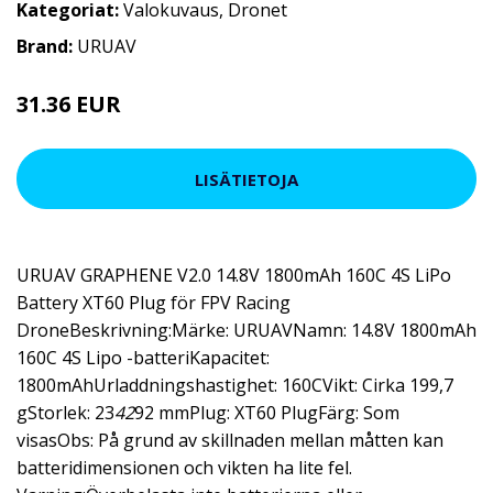
Kategoriat:
Valokuvaus
,
Dronet
Brand:
URUAV
31.36 EUR
LISÄTIETOJA
URUAV GRAPHENE V2.0 14.8V 1800mAh 160C 4S LiPo
Battery XT60 Plug för FPV Racing
DroneBeskrivning:Märke: URUAVNamn: 14.8V 1800mAh
160C 4S Lipo -batteriKapacitet:
1800mAhUrladdningshastighet: 160CVikt: Cirka 199,7
gStorlek: 23
42
92 mmPlug: XT60 PlugFärg: Som
visasObs: På grund av skillnaden mellan måtten kan
batteridimensionen och vikten ha lite fel.