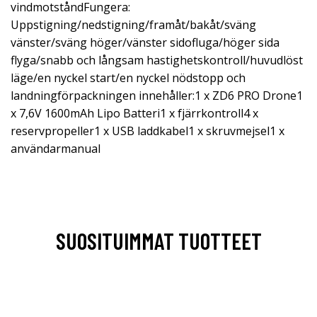
vindmotståndFungera:
Uppstigning/nedstigning/framåt/bakåt/sväng
vänster/sväng höger/vänster sidofluga/höger sida
flyga/snabb och långsam hastighetskontroll/huvudlöst
läge/en nyckel start/en nyckel nödstopp och
landningförpackningen innehåller:1 x ZD6 PRO Drone1
x 7,6V 1600mAh Lipo Batteri1 x fjärrkontroll4 x
reservpropeller1 x USB laddkabel1 x skruvmejsel1 x
användarmanual
SUOSITUIMMAT TUOTTEET