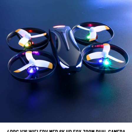
4DRC V16 WIFI FPV MED 6K HD 50X ZOOM DUAL CAMERA