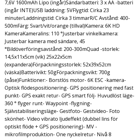
7,6V 1600mAh Lipo (ingår)Sändarbatteri: 3 x AA -batteri
(ingår INTE)USB laddning: 5VFlygtid: Cirka 23
minuterLaddningstid: Cirka 3 timmarR/C Avstånd: 400-
500mFärg: Svart/vit/orange (tillval)Kamera: 6K HD
KameraKameralins: 110 °Justerbar vinkelkamera:
Justerbar kamera med sändare, 45
°Bildöverföringsavstånd: 200-300mQuad -storlek:
14,5x11x5cm (vik) 25x22x5cm
(expandera)Förpackningsstorlek: 52x39x52cm
(väska)Batterivikt: 50gFörpackningsvikt: 700g
(påse)Funktioner:- Borstlös motor- 6K ESC -kamera-
Optisk flödespositionering- GPS positionering med fast
punkt- GPS exakt retur- GPS smart följ- Huvudlöst läge-
360 ° flyger runt- Waypoint -flygning-
Självstabiliseringsläge- Gestfoto- Gestvideo- Foto
skönhet- Video vibrato ljudeffekt (dubbel lins för
optiskt flöde + GPS positionering)- MV -
mikrofilmproduktion- One nyckelretur- Nivå 8