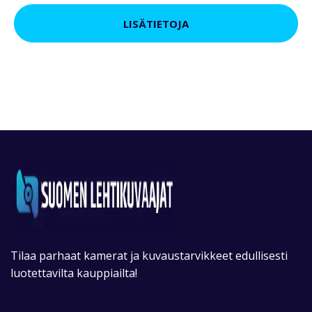
LISÄTIETOJA
Tilaa parhaat kamerat ja kuvaustarvikkeet edullisesti
luotettavilta kauppiailta!