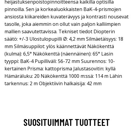
heijastuksenpoistopinnoitteensa kaikilla optisilla
pinnoilla. Sen ja korkealuokkaisten BaK-4-prismojen
ansiosta kiikareiden kuvaterävyys ja kontrasti nousevat
tasolle, joka aiemmin on ollut vain paljon kalliimpien
mallien saavutettavissa. Tekniset tiedot Diopterin
säätö: +/-3 Ulostulopupilli Ø: 4,2 mm Silmäetäisyys: 18
mm Silmäsuppilot: ylös käännettävät Näkökenttä
(kulma): 6,5° Näkökenttä (näennäinen): 65° Lasin
tyyppi: BaK-4 Pupilliväli: 56-72 mm Suurennos: 10-
kertainen Prisma: kattoprisma Jalustasovitin: kyllä
Hämäräluku: 20 Näkökenttä 1000 m:ssä: 114 m Lähin
tarkennus: 2 m Objektiivin halkaisija: 42 mm
SUOSITUIMMAT TUOTTEET