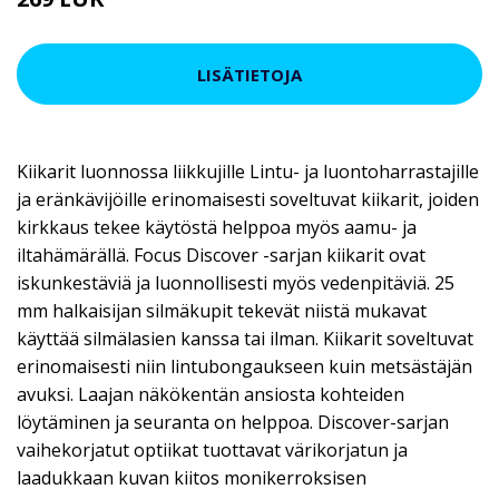
LISÄTIETOJA
Kiikarit luonnossa liikkujille Lintu- ja luontoharrastajille
ja eränkävijöille erinomaisesti soveltuvat kiikarit, joiden
kirkkaus tekee käytöstä helppoa myös aamu- ja
iltahämärällä. Focus Discover -sarjan kiikarit ovat
iskunkestäviä ja luonnollisesti myös vedenpitäviä. 25
mm halkaisijan silmäkupit tekevät niistä mukavat
käyttää silmälasien kanssa tai ilman. Kiikarit soveltuvat
erinomaisesti niin lintubongaukseen kuin metsästäjän
avuksi. Laajan näkökentän ansiosta kohteiden
löytäminen ja seuranta on helppoa. Discover-sarjan
vaihekorjatut optiikat tuottavat värikorjatun ja
laadukkaan kuvan kiitos monikerroksisen