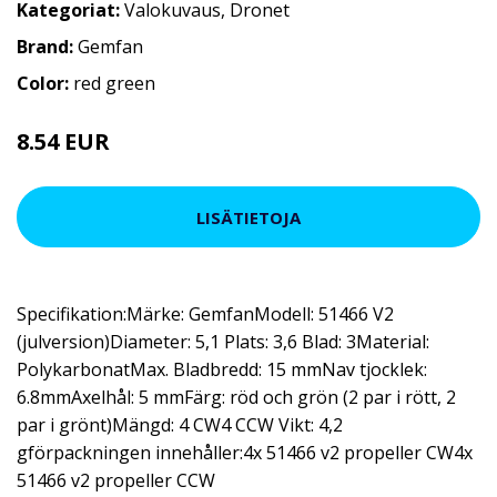
Kategoriat:
Valokuvaus
,
Dronet
Brand:
Gemfan
Color:
red green
8.54 EUR
LISÄTIETOJA
Specifikation:Märke: GemfanModell: 51466 V2
(julversion)Diameter: 5,1 Plats: 3,6 Blad: 3Material:
PolykarbonatMax. Bladbredd: 15 mmNav tjocklek:
6.8mmAxelhål: 5 mmFärg: röd och grön (2 par i rött, 2
par i grönt)Mängd: 4 CW4 CCW Vikt: 4,2
gförpackningen innehåller:4x 51466 v2 propeller CW4x
51466 v2 propeller CCW