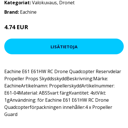
Kategoriat:
Valokuvaus
,
Dronet
Brand:
Eachine
4.74 EUR
8.54 EUR
LISÄTIETOJA
Eachine E61 E61HW RC Drone Quadcopter Reservdelar
Propeller Props SkyddsskyddBeskrivning:Märke:
EachineArtikelnamn: PropellerskyddArtikelnummer:
E61-04Material: ABSSvart färgKvantitet: 4stVikt:
1gAnvändning: för Eachine E61 E61HW RC Drone
Quadcopterförpackningen innehåller:4 x Propeller
Guard