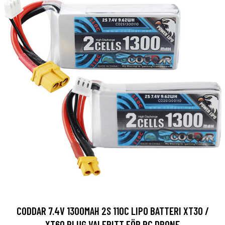
CODDAR 7.4V 1300MAH 2S 110C LIPO BATTERI XT30 /
XT60 PLUG VALFRITT FÖR RC DRONE