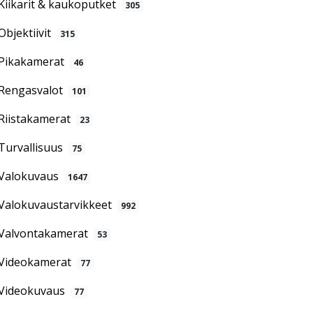
Kiikarit & kaukoputket
305
Objektiivit
315
Pikakamerat
46
Rengasvalot
101
Riistakamerat
23
Turvallisuus
75
Valokuvaus
1647
Valokuvaustarvikkeet
992
Valvontakamerat
53
Videokamerat
77
Videokuvaus
77