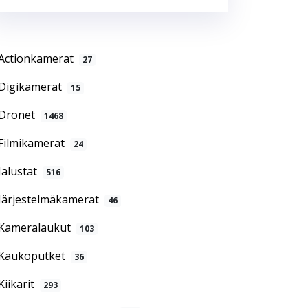
Actionkamerat
27
Digikamerat
15
Dronet
1468
Filmikamerat
24
Jalustat
516
Järjestelmäkamerat
46
Kameralaukut
103
Kaukoputket
36
Kiikarit
293