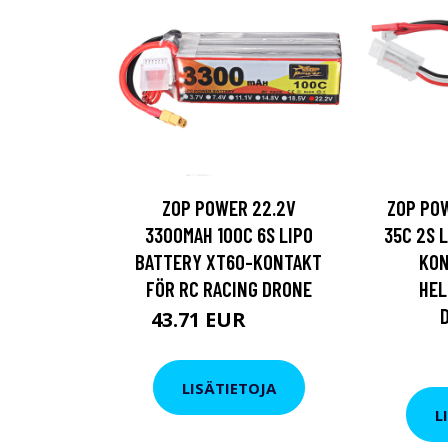
ZOP POWER 22.2V
ZOP POW
3300MAH 100C 6S LIPO
35C 2S 
BATTERY XT60-KONTAKT
KON
FÖR RC RACING DRONE
HEL
43.71 EUR
50.37 EUR
LISÄTIETOJA
L