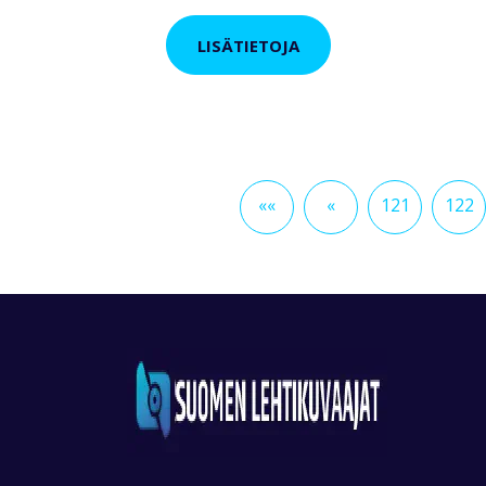
LISÄTIETOJA
««
«
121
122