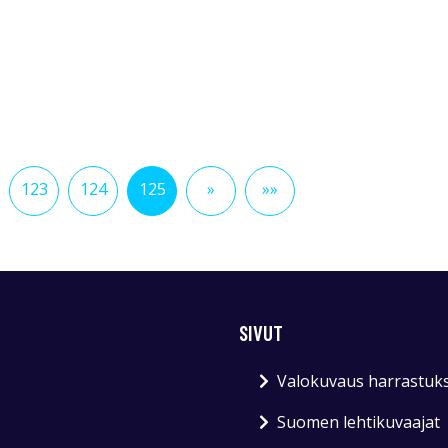
123
124
125
»
»»
SIVUT
Valokuvaus harrastuk
Suomen lehtikuvaajat