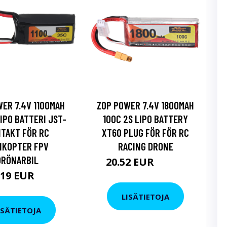
ER 7.4V 1100MAH
ZOP POWER 7.4V 1800MAH
LIPO BATTERI JST-
100C 2S LIPO BATTERY
TAKT FÖR RC
XT60 PLUG FÖR FÖR RC
IKOPTER FPV
RACING DRONE
DRÖNARBIL
20.52 EUR
27.55 EUR
19 EUR
LISÄTIETOJA
ISÄTIETOJA