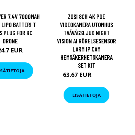
ER 7.4V 7000MAH
ZOSI 8CH 4K POE
 LIPO BATTERI T
VIDEOKAMERA UTOMHUS
S PLUG FOR RC
TVÅVÄGSLJUD NIGHT
DRONE
VISION AI RÖRELSESENSOR
LARM IP CAM
24.7 EUR
HEMSÄKERHETSKAMERA
SET KIT
ISÄTIETOJA
63.67 EUR
95.04 EUR
LISÄTIETOJA