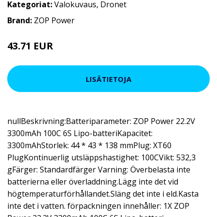
Kategoriat:
Valokuvaus
,
Dronet
Brand:
ZOP Power
43.71 EUR
50.37 EUR
LISÄTIETOJA
nullBeskrivning:Batteriparameter: ZOP Power 22.2V
3300mAh 100C 6S Lipo-batteriKapacitet:
3300mAhStorlek: 44 * 43 * 138 mmPlug: XT60
PlugKontinuerlig utsläppshastighet: 100CVikt: 532,3
gFärger: Standardfärger Varning: Överbelasta inte
batterierna eller överladdning.Lägg inte det vid
högtemperaturförhållandet.Släng det inte i eld.Kasta
inte det i vatten. förpackningen innehåller: 1X ZOP