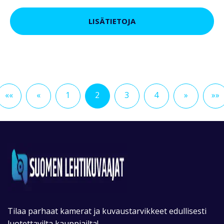
LISÄTIETOJA
««
«
1
2
3
4
»
»»
Tilaa parhaat kamerat ja kuvaustarvikkeet edullisesti
luotettavilta kauppiailta!