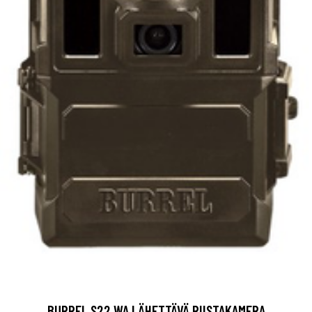
BURREL S22 WA LÄHETTÄVÄ RIISTAKAMERA