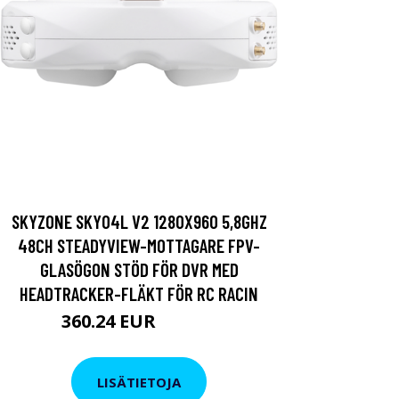
SKYZONE SKY04L V2 1280X960 5,8GHZ
48CH STEADYVIEW-MOTTAGARE FPV-
GLASÖGON STÖD FÖR DVR MED
HEADTRACKER-FLÄKT FÖR RC RACIN
360.24 EUR
505.27 EUR
LISÄTIETOJA