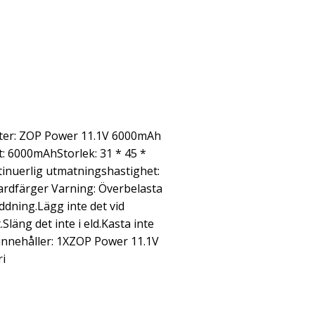
eter: ZOP Power 11.1V 6000mAh
t: 6000mAhStorlek: 31 * 45 *
inuerlig utmatningshastighet:
ardfärger Varning: Överbelasta
addning.Lägg inte det vid
läng det inte i eld.Kasta inte
 innehåller: 1XZOP Power 11.1V
i