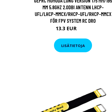
GEPRC MOMODA LONG VERSION 175 MM/195
MM 5.8GHZ 2.0DBI ANTENN LHCP-
UFL/LHCP-MMCX/RHCP-UFL/RHCP-MMCX
FÖR FPV SYSTEM RC DRO
13.3 EUR
26.6 EUR
LISÄTIETOJA