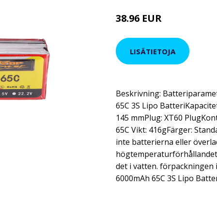
38.96 EUR
47.52 EUR
LISÄTIETOJA
Beskrivning: Batteriparam
65C 3S Lipo BatteriKapacite
145 mmPlug: XT60 PlugKont
65C Vikt: 416gFärger: Stand
inte batterierna eller överl
högtemperaturförhållandet.S
det i vatten. förpackningen
6000mAh 65C 3S Lipo Batter