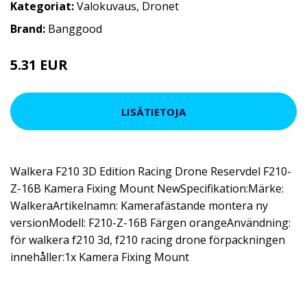
Kategoriat:
Valokuvaus
,
Dronet
Brand:
Banggood
5.31 EUR
9.12 EUR
LISÄTIETOJA
Walkera F210 3D Edition Racing Drone Reservdel F210-
Z-16B Kamera Fixing Mount NewSpecifikation:Märke:
WalkeraArtikelnamn: Kamerafästande montera ny
versionModell: F210-Z-16B Färgen orangeAnvändning:
för walkera f210 3d, f210 racing drone förpackningen
innehåller:1x Kamera Fixing Mount