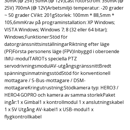
30mA (@ 25V) 50mA (@ 12V)Låst rotorström: 350mA (@
25V) 700mA (@ 12V)Arbetsmiljö temperatur: -20 grader
~ 50 grader CVikt: 201gStorlek: 100mm * 88,5mm *
105,6mmKrav på programinstallation: XP Windows;
VISTA Windows; Windows 7; 8 (32 eller 64 bitar);
Windows;Funktioner:Stöd för
datorgränssnittsinställningarRiktning efter läge
(PF)Första personens läge (FPV)Inbyggd i oberoende
IMU-modulTAROTs speciella PTZ
servodrivningsmodulAV-utgångsgränssnittBredt
spänningsinmatningsstödStöd för konventionell
mottagare / S-Bus-mottagare / DSM-
mottagareKringutrustning:Stödkamera typ: HERO3 /
HERO4 GOPRO och kamera av samma storlekPaket
ingår:1 x Gimbal1 x kontrollmodul 1 x anslutningskabel
1 x 5V Utgång AV-kabel1 x USB-modul1 x
flygkontrollkabel