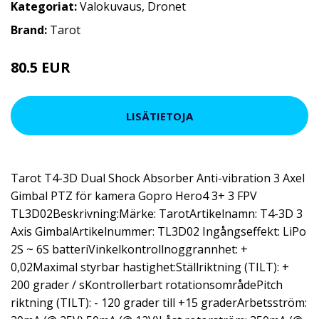
Kategoriat:
Valokuvaus
,
Dronet
Brand:
Tarot
80.5 EUR
172.6 EUR
LISÄTIETOJA
Tarot T4-3D Dual Shock Absorber Anti-vibration 3 Axel
Gimbal PTZ för kamera Gopro Hero4 3+ 3 FPV
TL3D02Beskrivning:Märke: TarotArtikelnamn: T4-3D 3
Axis GimbalArtikelnummer: TL3D02 Ingångseffekt: LiPo
2S ~ 6S batteriVinkelkontrollnoggrannhet: +
0,02Maximal styrbar hastighet:Ställriktning (TILT): +
200 grader / sKontrollerbart rotationsområdePitch
riktning (TILT): - 120 grader till +15 graderArbetsström: