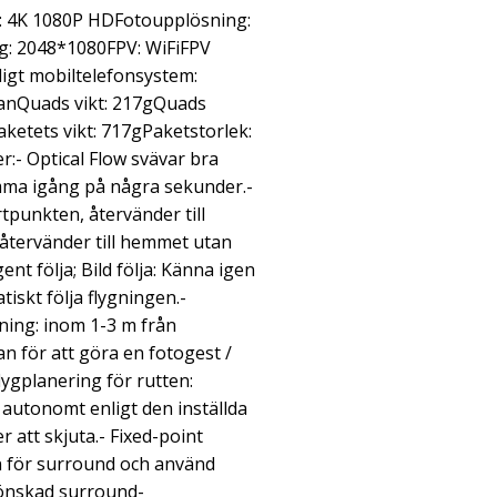
: 4K 1080P HDFotoupplösning:
g: 2048*1080FPV: WiFiFPV
igt mobiltelefonsystem:
ovanQuads vikt: 217gQuads
aketets vikt: 717gPaketstorlek:
r:- Optical Flow svävar bra
mma igång på några sekunder.-
rtpunkten, återvänder till
återvänder till hemmet utan
gent följa; Bild följa: Känna igen
iskt följa flygningen.-
ing: inom 1-3 m från
n för att göra en fotogest /
lygplanering för rutten:
 autonomt enligt den inställda
 att skjuta.- Fixed-point
n för surround och använd
a önskad surround-