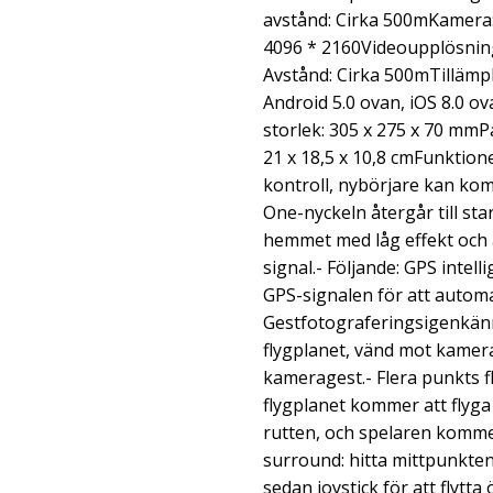
avstånd: Cirka 500mKamera
4096 * 2160Videoupplösnin
Avstånd: Cirka 500mTillämpl
Android 5.0 ovan, iOS 8.0 
storlek: 305 x 275 x 70 mmP
21 x 18,5 x 10,8 cmFunktione
kontroll, nybörjare kan ko
One-nyckeln återgår till sta
hemmet med låg effekt och 
signal.- Följande: GPS intelli
GPS-signalen för att automat
Gestfotograferingsigenkänn
flygplanet, vänd mot kamera
kameragest.- Flera punkts f
flygplanet kommer att flyga
rutten, och spelaren kommer
surround: hitta mittpunkte
sedan joystick för att flytt