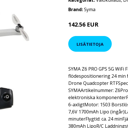
Kategoriat:
Valokuvaus
,
D
Brand:
Syma
142.56 EUR
LISÄTIETOJA
SYMA Z6 PRO GPS 5G WiFi 
flödespositionering 24 min 
Drone Quadcopter RTFSpeci
SYMAArtikelnummer: Z6ProFä
elektroniska komponenterF
6-axligtMotor: 1503 Borstl
7,6V 1700mAh Lipo (ingår)La
minuterFlygtid: ca. 24 minFj
380mAh LipoR/C Laddningsti