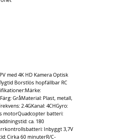
ronet
FPV med 4K HD Kamera Optisk
flygtid Borstlös hopfällbar RC
fikationer:Märke:
rg: GråMaterial: Plast, metall,
rekvens: 2.4GKanal: 4CHGyro:
ös motorQuadcopter batteri:
ddningstid: ca. 180
ärrkontrollsbatteri: Inbyggt 3,7V
d: Cirka 60 minuterR/C-