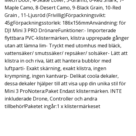
Mech Door, 4-Skate Lover, 5-Graffiti, 6-Red Shark, 7-
Maple Camo, 8-Desert Camo, 9-Black Grain, 10-Red
Grain , 11-Ljusröd (Frivillig)Förpackningsvikt:
45gFörpackningsstorlek: 186x156mmAnvändning: för
DJI Mini 3 PRO DrönareFunktioner:- Importerade
flyttbara PVC-klistermärken, klistra upprepade gånger
utan att lämna lim- Tryckt med utomhus med bläck,
vattensäker/ smutssäker/ repsäker/ solsäker- Lätt att
klistra in och riva, lätt att hantera bubblor med
luftparti- Exakt skärning, exakt klistra, ingen
krympning, ingen kantvarp- Delikat coola dekaler,
dessa dekaler hjälper till att visa upp din unika stil för
Mini 3 ProNotera:Paket Endast klistermärken. INTE
inkluderade Drone, Controller och andra
tillbehör!Paketet ingår:1 x klistermärkeset