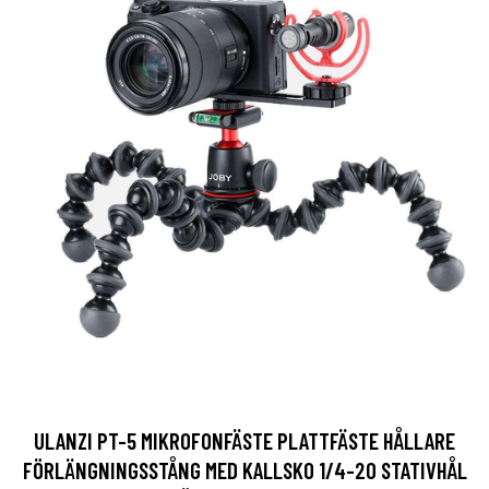
ULANZI PT-5 MIKROFONFÄSTE PLATTFÄSTE HÅLLARE
FÖRLÄNGNINGSSTÅNG MED KALLSKO 1/4-20 STATIVHÅL