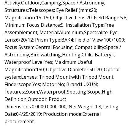
Activity:Outdoor,Camping,Space / Astronomy;
Structures:Telescopes; Eye Relief (mm):20;
Magnification:15-150; Objective Lens:70; Field Range:5.8;
Minimum Focus Distance:5; Installation Type:Free
Assemblement; Material:Aluminium,Spectralite; Eye
Lens:6/20/12; Prism Type:BAK4; Field of View:100/1000;
Focus System:Central Focusing; Compatibility:Space /
Astronomy,Bird watching,Hunting,Child; Battery:-;
Waterproof Level:Yes; Maximum Useful
Magnification:150; Objective Diameter:50-70; Optical
system:Lenses; Tripod Mount:with Tripod Mount;
Finderscope:Yes; Motor:No; Brand:LUXUN;
Features:Zoom,Waterproof,Spotting Scope,High
Definition,Outdoor; Product
Dimensions:0.0000.0000.000; Net Weight:1.8; Listing
Date:04/25/2019; Production mode:External
procurement