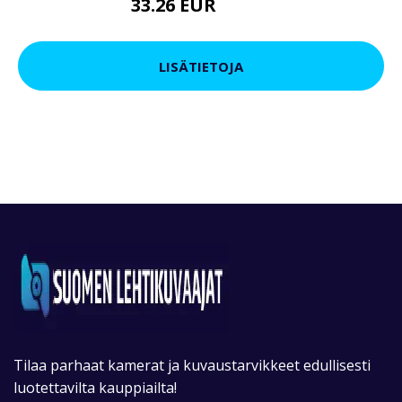
33.26 EUR
39.91 EUR
LISÄTIETOJA
Tilaa parhaat kamerat ja kuvaustarvikkeet edullisesti
luotettavilta kauppiailta!