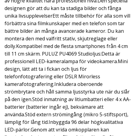
av högre kvalitet nära professionell nivå.Den speciella
designen gör att du kan ta stadiga bilder och fånga
unika livsupplevelserEtt måste tillbehör för alla som vill
förbättra sina filmkunskaper med en telefon som tar
bättre bilder än många avancerade kameror. Du kan
montera den med valfritt stativ, skjutreglage eller
dolly.Kompatibel med de flesta smartphones från 4 cm
till 11 cm skärm. PULUZ PU4069 Studioljus:Detta är
professionell LED-kameralampa för videokamera.Mini
design, lätt att ta i fickan och ljus för
telefonfotografering eller DSLR Mirorless
kamerafotografering.Inkludera oberoende
strömbrytare och håll samma ljusstyrka ute när du slår
på den igen.Stöd inmatning av litiumbatteri eller 4 x AA-
batterier (batterier ingår ej), bekvämare att
använda.Stöd extern strömingång (mikro 5-stiftsport),
lämplig för lång tid.Inbyggda 96 delar högkvalitativa
LED-pärlor.Genom att vrida omkopplaren kan