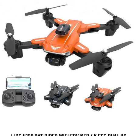
JJRC H109 BAT RIDER WIFI FPV MED 4K ESC DUAL HD