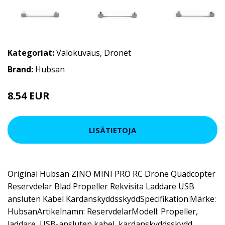
Kategoriat:
Valokuvaus
,
Dronet
Brand:
Hubsan
8.54 EUR
10.45 EUR
LISÄTIETOJA
Original Hubsan ZINO MINI PRO RC Drone Quadcopter
Reservdelar Blad Propeller Rekvisita Laddare USB
ansluten Kabel KardanskyddsskyddSpecifikation:Märke:
HubsanArtikelnamn: ReservdelarModell: Propeller,
laddare, USB-ansluten kabel, kardanskyddsskydd,