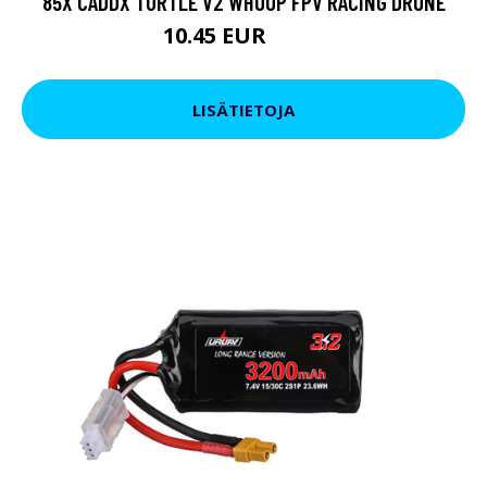
85X CADDX TURTLE V2 WHOOP FPV RACING DRONE
10.45 EUR
13.3 EUR
LISÄTIETOJA