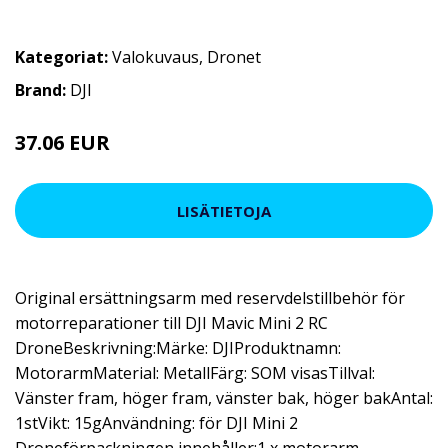
Kategoriat:
Valokuvaus
,
Dronet
Brand:
DJI
37.06 EUR
61.77 EUR
LISÄTIETOJA
Original ersättningsarm med reservdelstillbehör för
motorreparationer till DJI Mavic Mini 2 RC
DroneBeskrivning:Märke: DJIProduktnamn:
MotorarmMaterial: MetallFärg: SOM visasTillval:
Vänster fram, höger fram, vänster bak, höger bakAntal:
1stVikt: 15gAnvändning: för DJI Mini 2