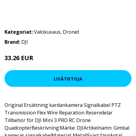
Kategoriat:
Valokuvaus
,
Dronet
Brand:
DJI
33.26 EUR
37.06 EUR
LISÄTIETOJA
Original Ersättning kardankamera Signalkabel PTZ
Transmission Flex Wire Reparation Reservdelar
Tillbehör för DJI Mini 3 PRO RC Drone
QuadcopterBeskrivning:Märke: DJIArtikelnamn: Gimbal
kameras signalkabelMaterial: MetallSvart färgAntal: