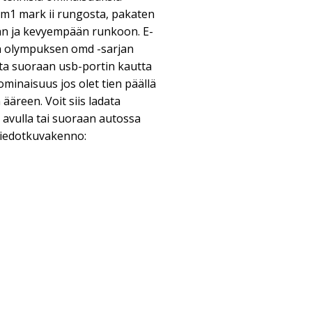
m1 mark ii rungosta, pakaten
än ja kevyempään runkoon. E-
n olympuksen omd -sarjan
ata suoraan usb-portin kautta
inaisuus jos olet tien päällä
ääreen. Voit siis ladata
 avulla tai suoraan autossa
 tiedotkuvakenno: