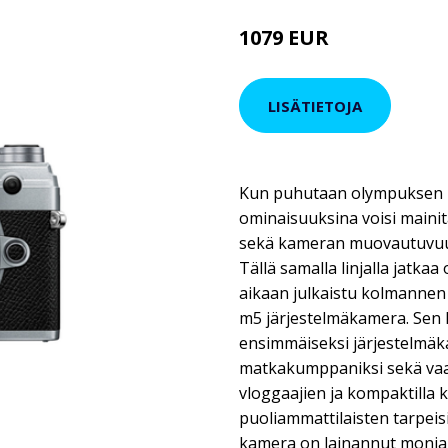
1079 EUR
LISÄTIETOJA
Kun puhutaan olympuksen m
ominaisuuksina voisi mainit
sekä kameran muovautuvuus 
Tällä samalla linjalla jatka
aikaan julkaistu kolmanne
m5 järjestelmäkamera. Sen l
ensimmäiseksi järjestelmäk
matkakumppaniksi sekä vaat
vloggaajien ja kompaktilla k
puoliammattilaisten tarpeis
kamera on lainannut monia 