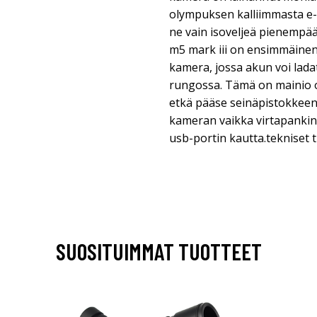
olympuksen kalliimmasta e-
ne vain isoveljeä pienempä
m5 mark iii on ensimmäine
kamera, jossa akun voi lad
rungossa. Tämä on mainio om
etkä pääse seinäpistokkeen 
kameran vaikka virtapankin
usb-portin kautta.tekniset
SUOSITUIMMAT TUOTTEET