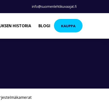
info@suomenlehtikuvaajat.fi
KSEN HISTORIA
BLOGI
KAUPPA
rjestelmäkamerat