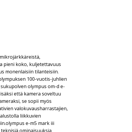
ikrojärkkäreistä,
a pieni koko, kuljetettavuus
monenlaisiin tilanteisiin.
a olympuksen 100-vuotis-juhlien
n sukupolven olympus om-d e-
isäksi että kamera soveltuu
ameraksi, se sopii myös
ivien valokuvausharrastajien,
alustolla liikkuvien
iin.olympus e-m5 mark iii
teknisiä ominaisuuksia