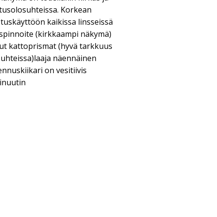
stusolosuhteissa. Korkean
stuskäyttöön kaikissa linsseissä
spinnoite (kirkkaampi näkymä)
ut kattoprismat (hyvä tarkkuus
suhteissa)laaja näennäinen
nuskiikari on vesitiivis
inuutin