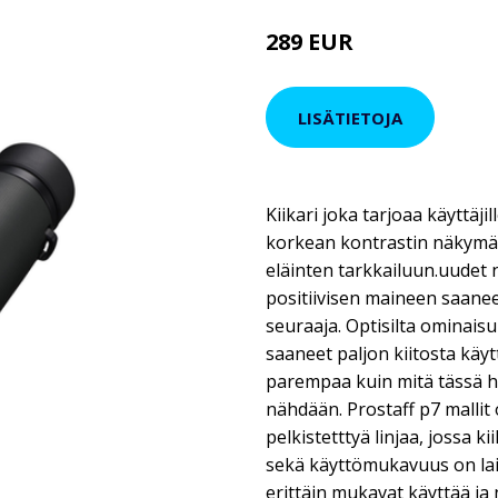
289 EUR
LISÄTIETOJA
Kiikari joka tarjoaa käyttäj
korkean kontrastin näkymän.
eläinten tarkkailuun.uudet n
positiivisen maineen saanee
seuraaja. Optisilta ominaisu
saaneet paljon kiitosta käyt
parempaa kuin mitä tässä hi
nähdään. Prostaff p7 mallit 
pelkistetttyä linjaa, jossa k
sekä käyttömukavuus on laite
erittäin mukavat käyttää ja