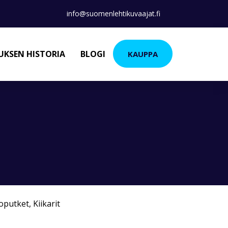
info@suomenlehtikuvaajat.fi
KSEN HISTORIA
BLOGI
KAUPPA
koputket
,
Kiikarit