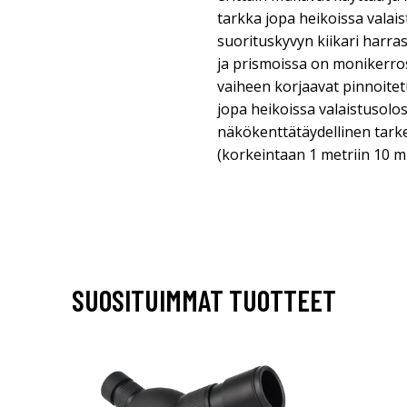
tarkka jopa heikoissa valai
suorituskyvyn kiikari harra
ja prismoissa on monikerro
vaiheen korjaavat pinnoitet
jopa heikoissa valaistusolo
näkökenttätäydellinen tarken
(korkeintaan 1 metriin 10 m
SUOSITUIMMAT TUOTTEET