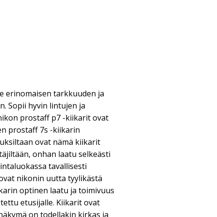
ille erinomaisen tarkkuuden ja
 Sopii hyvin lintujen ja
ikon prostaff p7 -kiikarit ovat
n prostaff 7s -kiikarin
uksiltaan ovat nämä kiikarit
täjiltään, onhan laatu selkeästi
ntaluokassa tavallisesti
ovat nikonin uutta tyylikästä
iikarin optinen laatu ja toimivuus
ttu etusijalle. Kiikarit ovat
 näkymä on todellakin kirkas ja