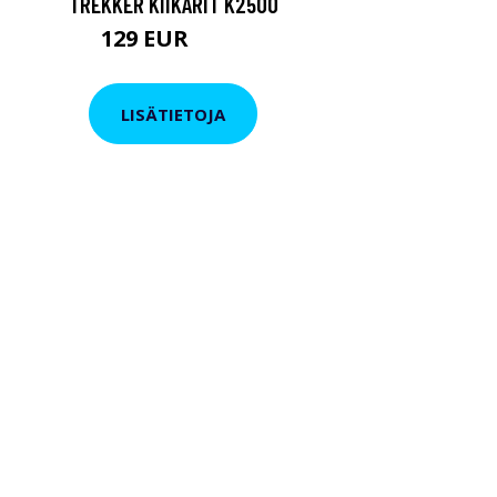
TREKKER KIIKARIT K2500
129 EUR
199 EUR
LISÄTIETOJA