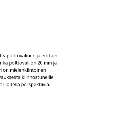
eäpolttovälinen ja erittäin
onka polttoväli on 20 mm ja
vi on mielenkiintoinen
vauksesta kiinnostuneille
 liioitella perspektiiviä.