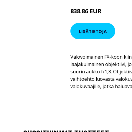
838.86 EUR
LISÄTIETOJA
Valovoimainen FX-koon kiint
laajakulmainen objektiivi, j
suurin aukko f/1,8. Objektii
vaihtoehto luovasta valoku
valokuvaajille, jotka haluavat