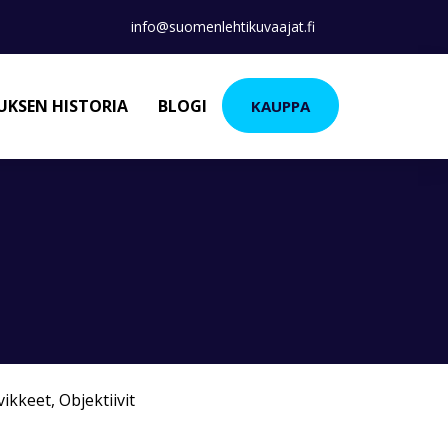
info@suomenlehtikuvaajat.fi
KSEN HISTORIA
BLOGI
KAUPPA
vikkeet
,
Objektiivit