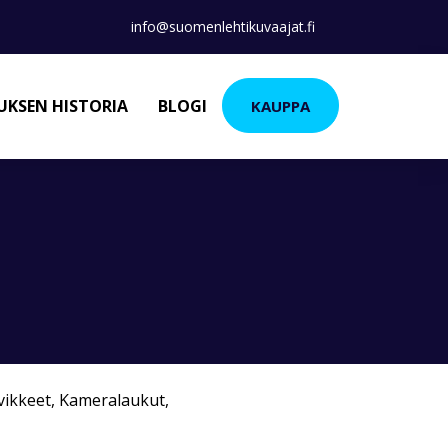
info@suomenlehtikuvaajat.fi
KSEN HISTORIA
BLOGI
KAUPPA
vikkeet
,
Kameralaukut
,