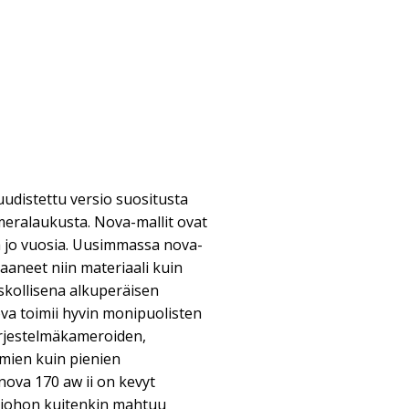
udistettu versio suositusta
meralaukusta. Nova-mallit ovat
 jo vuosia. Uusimmassa nova-
aaneet niin materiaali kuin
 uskollisena alkuperäisen
ova toimii hyvin monipuolisten
ärjestelmäkameroiden,
lmien kuin pienien
ova 170 aw ii on kevyt
 johon kuitenkin mahtuu