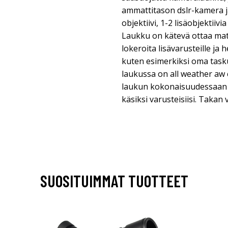
ammattitason dslr-kamera j
objektiivi, 1-2 lisäobjektiiv
Laukku on kätevä ottaa matk
lokeroita lisävarusteille ja h
kuten esimerkiksi oma tasku
laukussa on all weather aw 
laukun kokonaisuudessaan ja
käsiksi varusteisiisi. Takan v
SUOSITUIMMAT TUOTTEET