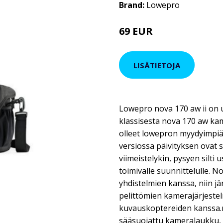
Brand:
Lowepro
69 EUR
LISÄTIETOJA
Lowepro nova 170 aw ii on u
klassisesta nova 170 aw ka
olleet lowepron myydyimpiä
versiossa päivityksen ovat s
viimeistelykin, pysyen silti
toimivalle suunnittelulle. N
yhdistelmien kanssa, niin j
pelittömien kamerajärjeste
kuvauskoptereiden kanssa.n
sääsuojattu kameralaukku,