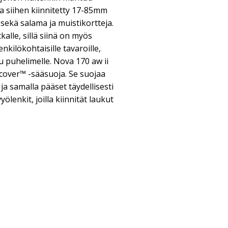
a siihen kiinnitetty 17-85mm
ia sekä salama ja muistikortteja.
alle, sillä siinä on myös
enkilökohtaisille tavaroille,
 puhelimelle. Nova 170 aw ii
cover™ -sääsuoja. Se suojaa
 samalla pääset täydellisesti
yölenkit, joilla kiinnität laukut