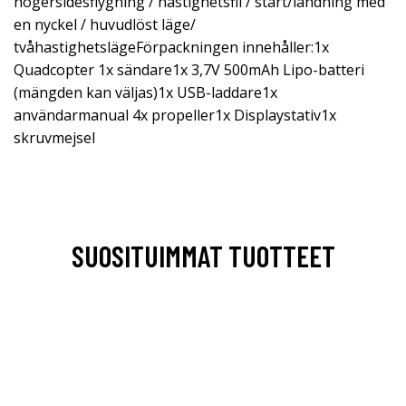
högersidesflygning / hastighetsfil / start/landning med
en nyckel / huvudlöst läge/
tvåhastighetslägeFörpackningen innehåller:1x
Quadcopter 1x sändare1x 3,7V 500mAh Lipo-batteri
(mängden kan väljas)1x USB-laddare1x
användarmanual 4x propeller1x Displaystativ1x
skruvmejsel
SUOSITUIMMAT TUOTTEET