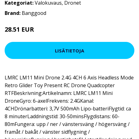
Kategoriat:
Valokuvaus
,
Dronet
Brand:
Banggood
28.51 EUR
38.01 EUR
LISÄTIETOJA
LMRC LM11 Mini Drone 2.4G 4CH 6 Axis Headless Mode
Retro Glider Toy Present RC Drone Quadcopter
RTFBeskrivning:Artikelnamn: LMRC LM11 Mini
DroneGyro: 6-axelFrekvens: 2.4GKanal:
4CHDrönarbatteri: 3,7V 500mAh Lipo-batteriFlygtid: ca
8 minuterLaddningstid: 30-50minsFlygdistans: 60-
80mFungera: upp / ner / vänstersväng / högersväng /
framåt / bakåt / vänster sidflygning /