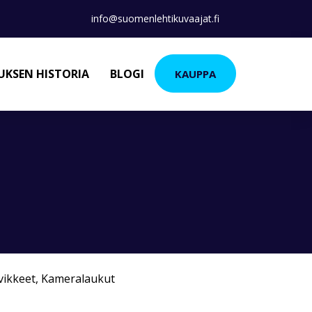
info@suomenlehtikuvaajat.fi
KSEN HISTORIA
BLOGI
KAUPPA
vikkeet
,
Kameralaukut