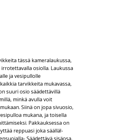
vikkeita tässä kameralaukussa,
irrotettavalla osiolla. Laukussa
lle ja vesipullolle
kaikkia tarvikkeita mukavassa,
n suuri osio säädettävillä
millä, minkä avulla voit
mukaan. Siinä on jopa sivuosio,
esipulloa mukana, ja toisella
innittämiseksi. Pakkauksessa on
äyttää reppuasi joka säällä!-
nsuojalla- Säädettävä sisäosa,