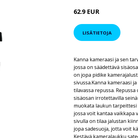
62.9 EUR
75.9 EUR
LISÄTIETOJA
Kanna kameraasi ja sen tar
jossa on säädettävä sisäosa 
on jopa pidike kamerajalusta
sivussa.Kanna kameraasi ja 
tilavassa repussa. Repussa o
sisäosan irrotettavilla seinä
muokata laukun tarpeittesi 
jossa voit kantaa vaikkapa v
sivulla on tilaa jalustan ki
jopa sadesuoja, jotta voit k
Kestävä kameralaukku satee