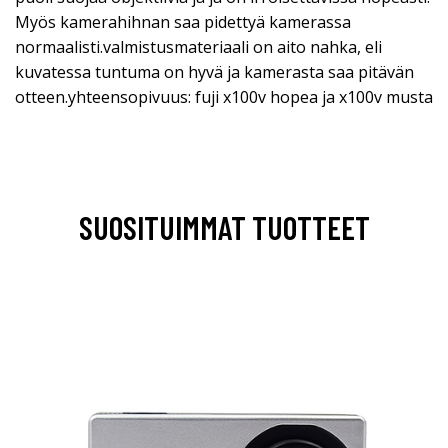
Myös kamerahihnan saa pidettyä kamerassa
normaalisti.valmistusmateriaali on aito nahka, eli
kuvatessa tuntuma on hyvä ja kamerasta saa pitävän
otteen.yhteensopivuus: fuji x100v hopea ja x100v musta
SUOSITUIMMAT TUOTTEET