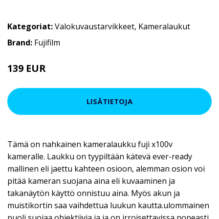
Kategoriat:
Valokuvaustarvikkeet
,
Kameralaukut
Brand:
Fujifilm
139 EUR
LISÄTIETOJA
Tämä on nahkainen kameralaukku fuji x100v
kameralle. Laukku on tyypiltään kätevä ever-ready
mallinen eli jaettu kahteen osioon, alemman osion voi
pitää kameran suojana aina eli kuvaaminen ja
takanäytön käyttö onnistuu aina. Myös akun ja
muistikortin saa vaihdettua luukun kautta.ulommainen
puoli suojaa objektiivia ja ja on irroisettavissa nopeasti.