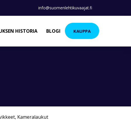
info@suomenlehtikuvaajat.fi
KSEN HISTORIA
BLOGI
KAUPPA
vikkeet
,
Kameralaukut