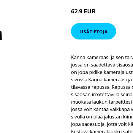
62.9 EUR
75.9 EUR
LISÄTIETOJA
Kanna kameraasi ja sen tar
jossa on säädettävä sisäosa 
on jopa pidike kamerajalusta
sivussa.Kanna kameraasi ja 
tilavassa repussa. Repussa o
sisäosan irrotettavilla seinä
muokata laukun tarpeittesi 
jossa voit kantaa vaikkapa v
sivulla on tilaa jalustan ki
jopa sadesuoja, jotta voit k
Kestävä kameralaukku satee