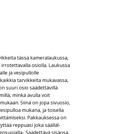
vikkeita tässä kameralaukussa,
irrotettavalla osiolla. Laukussa
lle ja vesipullolle
kaikkia tarvikkeita mukavassa,
n suuri osio säädettävillä
millä, minkä avulla voit
mukaan. Siinä on jopa sivuosio,
esipulloa mukana, ja toisella
innittämiseksi. Pakkauksessa on
äyttää reppuasi joka säällä!-
nsuojalla- Säädettävä sisäosa,