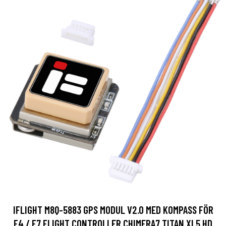
IFLIGHT M8Q-5883 GPS MODUL V2.0 MED KOMPASS FÖR
F4 / F7 FLIGHT CONTROLLER CHIMERA7 TITAN XL5 HD