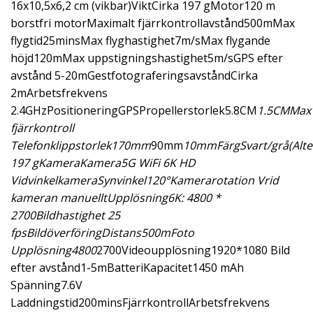
16x10,5x6,2 cm (vikbar)ViktCirka 197 gMotor120 m
borstfri motorMaximalt fjärrkontrollavstånd500mMax
flygtid25minsMax flyghastighet7m/sMax flygande
höjd120mMax uppstigningshastighet5m/sGPS efter
avstånd 5-20mGestfotograferingsavståndCirka
2mArbetsfrekvens
2.4GHzPositioneringGPSPropellerstorlek5.8CM
1.5CMMax
fjärrkontroll
Telefonklippstorlek170mm
90mm
10mmFärgSvart/grå(Alter
197 gKameraKamera5G WiFi 6K HD
VidvinkelkameraSynvinkel120°Kamerarotation Vrid
kameran manuelltUpplösning6K: 4800 *
2700Bildhastighet 25
fpsBildöverföringDistans500mFoto
Upplösning4800
2700Videoupplösning1920*1080 Bild
efter avstånd1-5mBatteriKapacitet1450 mAh
Spänning7.6V
Laddningstid200minsFjärrkontrollArbetsfrekvens