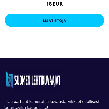
18 EUR
LISÄTIETOJA
Tilaa parhaat kamerat ja kuvaustarvikkeet edullisesti
luotettavilta kauppiailta!