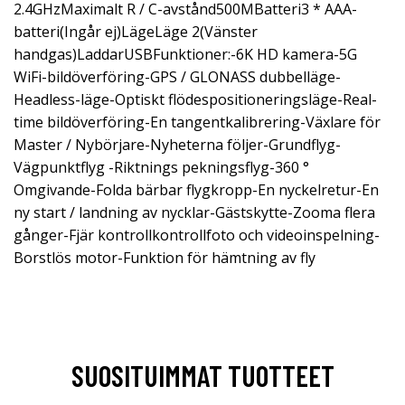
2.4GHzMaximalt R / C-avstånd500MBatteri3 * AAA-
batteri(Ingår ej)LägeLäge 2(Vänster
handgas)LaddarUSBFunktioner:-6K HD kamera-5G
WiFi-bildöverföring-GPS / GLONASS dubbelläge-
Headless-läge-Optiskt flödespositioneringsläge-Real-
time bildöverföring-En tangentkalibrering-Växlare för
Master / Nybörjare-Nyheterna följer-Grundflyg-
Vägpunktflyg -Riktnings pekningsflyg-360 °
Omgivande-Folda bärbar flygkropp-En nyckelretur-En
ny start / landning av nycklar-Gästskytte-Zooma flera
gånger-Fjär kontrollkontrollfoto och videoinspelning-
Borstlös motor-Funktion för hämtning av fly
SUOSITUIMMAT TUOTTEET