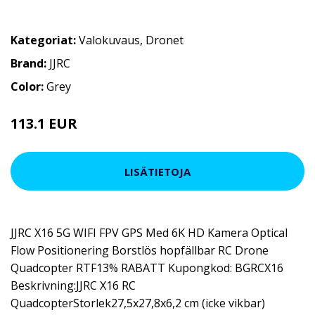
Kategoriat:
Valokuvaus
,
Dronet
Brand:
JJRC
Color:
Grey
113.1 EUR
133.06 EUR
LISÄTIETOJA
JJRC X16 5G WIFI FPV GPS Med 6K HD Kamera Optical
Flow Positionering Borstlös hopfällbar RC Drone
Quadcopter RTF13% RABATT Kupongkod: BGRCX16
Beskrivning:JJRC X16 RC
QuadcopterStorlek27,5x27,8x6,2 cm (icke vikbar)