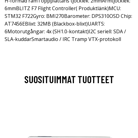
H-formad ramToppplattans tjocklek: 2mmArmtjocklek:
6mmBLITZ F7 Flight Controller( Produktlänk)MCU:
STM32 F722Gyro: BMI270Barometer: DPS310OSD Chip:
AT7456EBlixt: 32MB (Blackbox-blixt)UARTS:
6Motorutgångar: 4x (SH1.0-kontakt)I2C seriell: SDA /
SLA-kuddarSmartaudio / IRC Tramp VTX-protokoll
SUOSITUIMMAT TUOTTEET