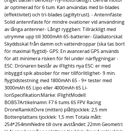
(inget batteri behövs)- Hy-motordesign: Denna motor
är optimerad för 6 tum. Kan användas med bi-blades
(effektivitet) och tri-blades (agiltytrust). - Antennfäste:
Solid antennfäste för mindre ovationer vid användning
av långa antenner- Långt ryggben: Tillräckligt med
utrymme upp till 3000mAh 6S-batterier- Gladiatorskal:
Skyddsskal från damm och vattendroppar (ska tas bort
för maximal flygtid)- GPS: En avancerad GPS används
för att minimera risken för fel under närflygningar -
ESC: Drönaren består av iFlights nya ESC: er med
inbyggd spik absober för mer tillförlitlighet- 9 min.
flygtidstestning med 1800mAh 6S - 9+ tester med
3000mAh 6S Lipo eller 4000mAh 6S Li-
IonSpecifikation:Märke: iFlightModell:
BOB57Artikelnamn: F7 6 tums 6S FPV Racing
DroneRamkitÖvre (mitten) plåttjocklek: 2,5 mm
Bottenplattans tjocklek: 1,5 mm Totala mått:
254*254mmNedre till övre avståndet: 22mm Geometri: