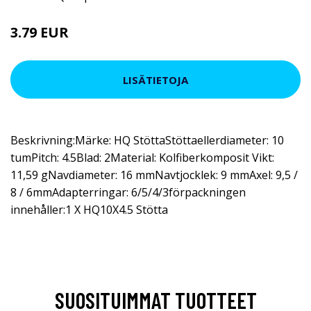
3.79 EUR
9.5 EUR
LISÄTIETOJA
Beskrivning:Märke: HQ StöttaStöttaellerdiameter: 10
tumPitch: 4.5Blad: 2Material: Kolfiberkomposit Vikt:
11,59 gNavdiameter: 16 mmNavtjocklek: 9 mmAxel: 9,5 /
8 / 6mmAdapterringar: 6/5/4/3förpackningen
innehåller:1 X HQ10X4.5 Stötta
SUOSITUIMMAT TUOTTEET