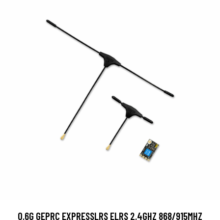
0,6G GEPRC EXPRESSLRS ELRS 2,4GHZ 868/915MHZ