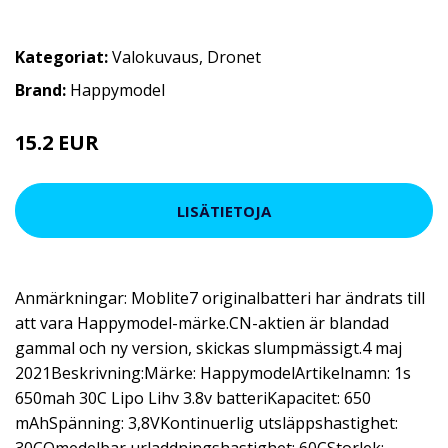
Kategoriat:
Valokuvaus
,
Dronet
Brand:
Happymodel
15.2 EUR
19 EUR
LISÄTIETOJA
Anmärkningar: Moblite7 originalbatteri har ändrats till
att vara Happymodel-märke.CN-aktien är blandad
gammal och ny version, skickas slumpmässigt.4 maj
2021Beskrivning:Märke: HappymodelArtikelnamn: 1s
650mah 30C Lipo Lihv 3.8v batteriKapacitet: 650
mAhSpänning: 3,8VKontinuerlig utsläppshastighet: