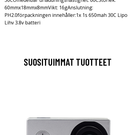
30COmedelbar urladdningshastighet: 60CStorlek:
60mmx18mmx8mmVikt: 16gAnslutning:
PH2.0förpackningen innehåller:1x 1s 650mah 30C Lipo
Lihv 3.8v batteri
SUOSITUIMMAT TUOTTEET