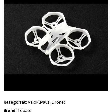
Kategoriat:
Valokuvaus
,
Dronet
Brand:
Topacc