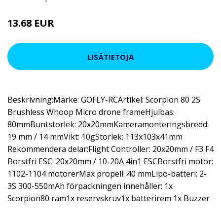
13.68 EUR
22.8 EUR
LISÄTIETOJA
Beskrivning:Märke: GOFLY-RCArtikel: Scorpion 80 2S
Brushless Whoop Micro drone frameHjulbas:
80mmBuntstorlek: 20x20mmKameramonteringsbredd:
19 mm / 14 mmVikt: 10gStorlek: 113x103x41mm
Rekommendera delar:Flight Controller: 20x20mm / F3 F4
Borstfri ESC: 20x20mm / 10-20A 4in1 ESCBorstfri motor:
1102-1104 motorerMax propell: 40 mmLipo-batteri: 2-
3S 300-550mAh förpackningen innehåller: 1x
Scorpion80 ram1x reservskruv1x batterirem 1x Buzzer